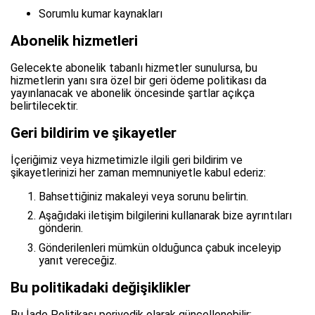
Sorumlu kumar kaynakları
Abonelik hizmetleri
Gelecekte abonelik tabanlı hizmetler sunulursa, bu
hizmetlerin yanı sıra özel bir geri ödeme politikası da
yayınlanacak ve abonelik öncesinde şartlar açıkça
belirtilecektir.
Geri bildirim ve şikayetler
İçeriğimiz veya hizmetimizle ilgili geri bildirim ve
şikayetlerinizi her zaman memnuniyetle kabul ederiz:
Bahsettiğiniz makaleyi veya sorunu belirtin.
Aşağıdaki iletişim bilgilerini kullanarak bize ayrıntıları
gönderin.
Gönderilenleri mümkün olduğunca çabuk inceleyip
yanıt vereceğiz.
Bu politikadaki değişiklikler
Bu İade Politikası periyodik olarak güncellenebilir;