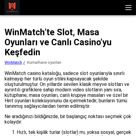
WinMatch
WinMatch’te Slot, Masa
Kayıt ve Giriş
Kumarhane oyunları
Oyunları ve Canlı Casino’yu
Spor bahisleri
Uygulamayı indir
Keşfedin
Bonuslar
Para yatırma ve çekme
Oyun oyna
WinMatch
Kumarhane oyunları
WinMatch casino kataloğu, sadece slot oyunlarıyla sınırlı
kalmayıp her türlü oyun stilini kapsayacak şekilde
oluşturulmuştur. On yıllardır sevilen klasik meyve slotları ve
ayrıntılı grafiklere sahip modern video slotların yanı sıra,
kütüphane; masa oyunları, canlı krupiye masaları ve özel bir
Hint oyunları koleksiyonunu da içermektedir; bunların tümü
tanınmış sağlayıcılardan temin edilmiştir.
Ne aradığınızı bildiğinizde, bir başlangıç noktası seçmek çok
kolaydır:
Hızlı, tek kişilik turlar (slotlar) mı, yoksa sosyal, gerçek