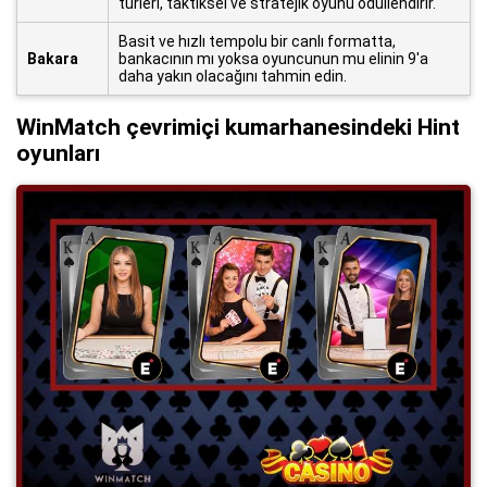
türleri, taktiksel ve stratejik oyunu ödüllendirir.
Basit ve hızlı tempolu bir canlı formatta,
Bakara
bankacının mı yoksa oyuncunun mu elinin 9'a
daha yakın olacağını tahmin edin.
WinMatch çevrimiçi kumarhanesindeki Hint
oyunları