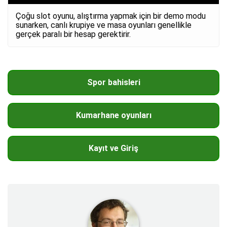
Çoğu slot oyunu, alıştırma yapmak için bir demo modu
sunarken, canlı krupiye ve masa oyunları genellikle
gerçek paralı bir hesap gerektirir.
Spor bahisleri
Kumarhane oyunları
Kayıt ve Giriş