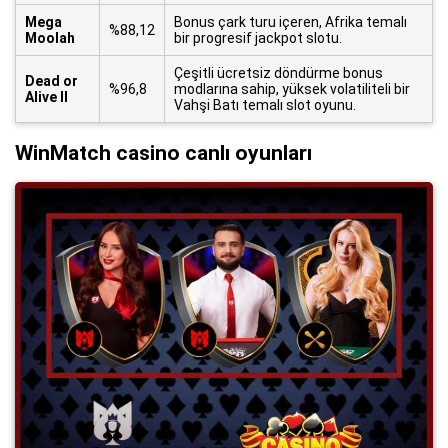
Mega
Bonus çark turu içeren, Afrika temalı
%88,12
Moolah
bir progresif jackpot slotu.
Çeşitli ücretsiz döndürme bonus
Dead or
%96,8
modlarına sahip, yüksek volatiliteli bir
Alive II
Vahşi Batı temalı slot oyunu.
WinMatch casino canlı oyunları