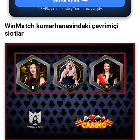
18+
Play responsibly
Terms may apply
WinMatch kumarhanesindeki çevrimiçi
slotlar