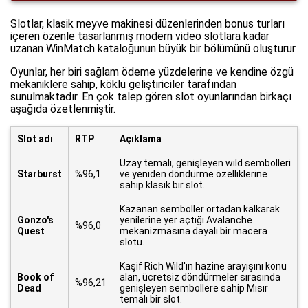
Slotlar, klasik meyve makinesi düzenlerinden bonus turları
içeren özenle tasarlanmış modern video slotlara kadar
uzanan WinMatch kataloğunun büyük bir bölümünü oluşturur.
Oyunlar, her biri sağlam ödeme yüzdelerine ve kendine özgü
mekaniklere sahip, köklü geliştiriciler tarafından
sunulmaktadır. En çok talep gören slot oyunlarından birkaçı
aşağıda özetlenmiştir.
Slot adı
RTP
Açıklama
Uzay temalı, genişleyen wild sembolleri
Starburst
%96,1
ve yeniden döndürme özelliklerine
sahip klasik bir slot.
Kazanan semboller ortadan kalkarak
Gonzo's
yenilerine yer açtığı Avalanche
%96,0
Quest
mekanizmasına dayalı bir macera
slotu.
Kaşif Rich Wild'ın hazine arayışını konu
Book of
alan, ücretsiz döndürmeler sırasında
%96,21
Dead
genişleyen sembollere sahip Mısır
temalı bir slot.