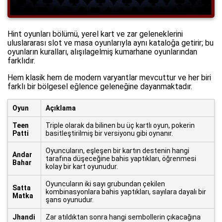
Hint oyunları bölümü, yerel kart ve zar geleneklerini
uluslararası slot ve masa oyunlarıyla aynı kataloğa getirir; bu
oyunların kuralları, alışılagelmiş kumarhane oyunlarından
farklıdır.
Hem klasik hem de modern varyantlar mevcuttur ve her biri
farklı bir bölgesel eğlence geleneğine dayanmaktadır.
Oyun
Açıklama
Teen
Triple olarak da bilinen bu üç kartlı oyun, pokerin
Patti
basitleştirilmiş bir versiyonu gibi oynanır.
Oyuncuların, eşleşen bir kartın destenin hangi
Andar
tarafına düşeceğine bahis yaptıkları, öğrenmesi
Bahar
kolay bir kart oyunudur.
Oyuncuların iki sayı grubundan çekilen
Satta
kombinasyonlara bahis yaptıkları, sayılara dayalı bir
Matka
şans oyunudur.
Jhandi
Zar atıldıktan sonra hangi sembollerin çıkacağına