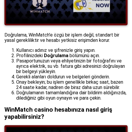
Doğrulama, WinMatch'e özgü bir işlem değil, standart bir
yasal gerekliliktir ve hesabı yetkisiz erişimden korur.
Kullanıcı adınız ve şifrenizle giriş yapın.
Profilinizdeki
Doğrulama
bölümünü açın.
Pasaportunuzun veya ehliyetinizin bir fotoğrafını ve
ayrıca elektrik, su vb. fatura gibi adresinizi doğrulayan
bir belgeyi yükleyin.
Gerekli alanları doldurun ve belgeleri gönderin.
Onay bekleyin; bu işlem genellikle birkaç saat, bazen
24 saate kadar, nadiren de biraz daha uzun sürebilir.
Doğrulamanın tamamlandığına dair bildirim aldığınızda,
dilediğiniz gibi oyun oynayın ve para çekin.
WinMatch casino hesabınıza nasıl giriş
yapabilirsiniz?