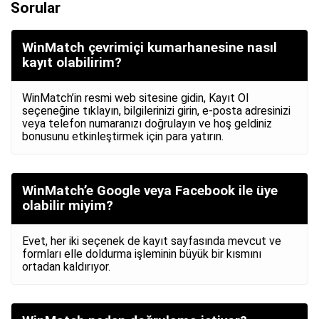
Sorular
WinMatch çevrimiçi kumarhanesine nasıl
kayıt olabilirim?
WinMatch’in resmi web sitesine gidin, Kayıt Ol
seçeneğine tıklayın, bilgilerinizi girin, e-posta adresinizi
veya telefon numaranızı doğrulayın ve hoş geldiniz
bonusunu etkinleştirmek için para yatırın.
WinMatch’e Google veya Facebook ile üye
olabilir miyim?
Evet, her iki seçenek de kayıt sayfasında mevcut ve
formları elle doldurma işleminin büyük bir kısmını
ortadan kaldırıyor.