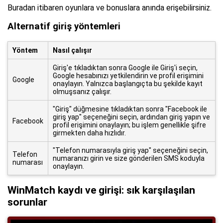
Buradan itibaren oyunlara ve bonuslara anında erişebilirsiniz.
Alternatif giriş yöntemleri
Yöntem
Nasıl çalışır
Giriş'e tıkladıktan sonra Google ile Giriş'i seçin,
Google hesabınızı yetkilendirin ve profil erişimini
Google
onaylayın. Yalnızca başlangıçta bu şekilde kayıt
olmuşsanız çalışır.
"Giriş" düğmesine tıkladıktan sonra "Facebook ile
giriş yap" seçeneğini seçin, ardından giriş yapın ve
Facebook
profil erişimini onaylayın; bu işlem genellikle şifre
girmekten daha hızlıdır.
"Telefon numarasıyla giriş yap" seçeneğini seçin,
Telefon
numaranızı girin ve size gönderilen SMS koduyla
numarası
onaylayın.
WinMatch kaydı ve girişi: sık karşılaşılan
sorunlar