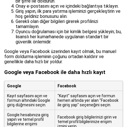
bir şifre ile doldurun.
Onay e-postasını açın ve içindeki bağlantıya tıklayın.
Giriş yapın, ilk para yatırma işleminizi gerçekleştirin ve
hoş geldiniz bonusunu alın.
Gerekli olan diğer bilgileri girerek profilinizi
tamamlayın.
Oyuncu doğrulaması için bir kimlik belgesi yükleyin; bu,
lisanslı her kumarhanede uygulanan standart bir
güvenlik önlemidir.
Google veya Facebook üzerinden kayıt olmak, bu manuel
form doldurma işleminin çoğunu ortadan kaldırır ve
genellikle daha hızlı bir yoldur.
Google veya Facebook ile daha hızlı kayıt
Google
Facebook
Kayıt sayfasını açın ve
"Kayıt" sayfasını açın ve formun
formun altındaki Google
hemen altında yer alan "Facebook
giriş düğmesini seçin.
ile giriş yap" seçeneğini seçin.
Google hesabınıza giriş
Facebook giriş bilgilerinizi girin ve
yapın ve temel profil
temel profil bilgilerinize erişim
bilgilerine erişimi
iznini verin.