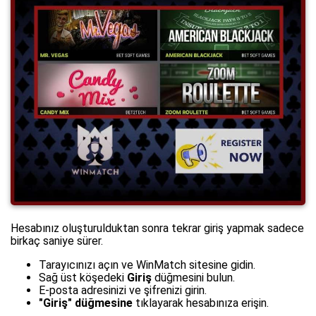
Hesabınız oluşturulduktan sonra tekrar giriş yapmak sadece
birkaç saniye sürer.
Tarayıcınızı açın ve WinMatch sitesine gidin.
Sağ üst köşedeki
Giriş
düğmesini bulun.
E-posta adresinizi ve şifrenizi girin.
"Giriş" düğmesine
tıklayarak hesabınıza erişin.