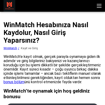
WinMatch
WinMatch Hesabınıza Nasıl
Kayıt ve Giriş
Kumarhane oyunları
Kaydolur, Nasıl Giriş
Spor bahisleri
Uygulamayı indir
Yaparsınız?
Bonuslar
Para yatırma ve çekme
Oyun oyna
WinMatch
Kayıt ve Giriş
WinMatch’e kayıt olmak, gerçek parayla oynamaya giden ilk
adımdır ve giriş bilgileriniz bakiyenizi ve kazançlarınızı
koruduğu için bu işlemi dikkatli bir şekilde gerçekleştirmeniz
önemlidir. Kayıt süreci kısadır – çoğu oyuncu birkaç dakika
içinde işlemi tamamlar – ancak bazı tekliflerin manuel olarak
etkinleştirilmesi gerektiğinden, kayıt olduktan hemen sonra
bonus bölüm
ünü kontrol etmenizde fayda vardır.
WinMatch’te oynamak için hoş geldiniz
bonusu