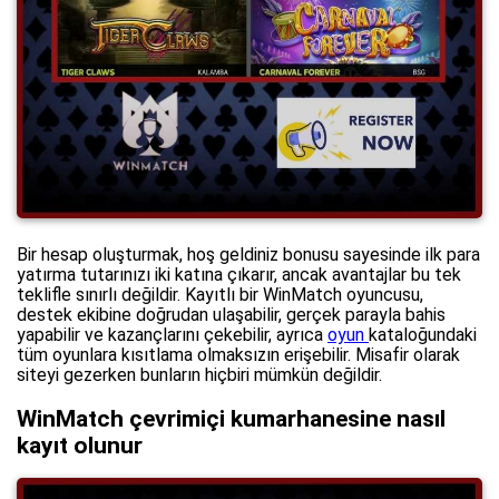
Bir hesap oluşturmak, hoş geldiniz bonusu sayesinde ilk para
yatırma tutarınızı iki katına çıkarır, ancak avantajlar bu tek
teklifle sınırlı değildir. Kayıtlı bir WinMatch oyuncusu,
destek ekibine doğrudan ulaşabilir, gerçek parayla bahis
yapabilir ve kazançlarını çekebilir, ayrıca
oyun
kataloğundaki
tüm oyunlara kısıtlama olmaksızın erişebilir. Misafir olarak
siteyi gezerken bunların hiçbiri mümkün değildir.
WinMatch çevrimiçi kumarhanesine nasıl
kayıt olunur