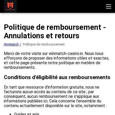
WinMatch
Politique de remboursement -
Inscription et connexion
Jeux de casino
Annulations et retours
Paris sportifs
Télécharger l'application
Bonus
WinMatch
Politique de remboursement
Dépôts et retraits
Jouer à des jeux
Merci de votre visite sur winmatch-casino.in. Nous nous
efforçons de proposer des informations utiles et exactes,
et cette page présente notre politique en matière de
remboursements.
Conditions d'éligibilité aux remboursements
En tant que ressource d'information gratuite, nous ne
facturons aucun accès au contenu de ce site ; par
conséquent, aucun remboursement ne s'applique aux
informations publiées ici. Cela concerne l'ensemble du
contenu actuellement disponible sur le site, notamment :
Guides et avis