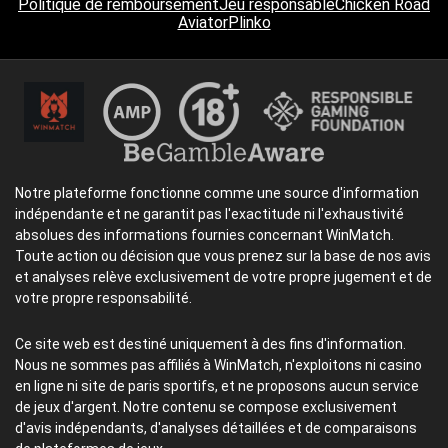
Politique de remboursement
Jeu responsable
Chicken Road
Aviator
Plinko
Notre plateforme fonctionne comme une source d'information
indépendante et ne garantit pas l'exactitude ni l'exhaustivité
absolues des informations fournies concernant WinMatch.
Toute action ou décision que vous prenez sur la base de nos avis
et analyses relève exclusivement de votre propre jugement et de
votre propre responsabilité.
Ce site web est destiné uniquement à des fins d'information.
Nous ne sommes pas affiliés à WinMatch, n'exploitons ni casino
en ligne ni site de paris sportifs, et ne proposons aucun service
de jeux d'argent. Notre contenu se compose exclusivement
d'avis indépendants, d'analyses détaillées et de comparaisons