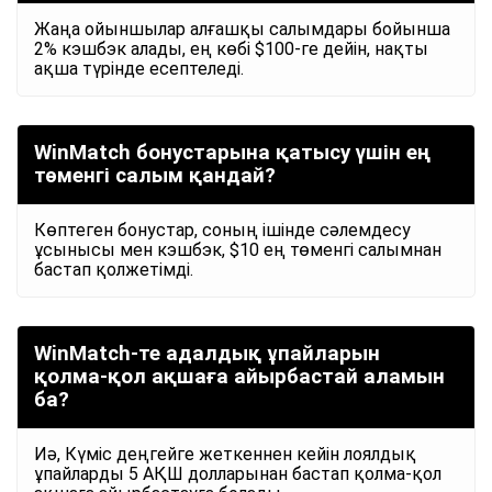
Жаңа ойыншылар алғашқы салымдары бойынша
2% кэшбэк алады, ең көбі $100-ге дейін, нақты
ақша түрінде есептеледі.
WinMatch бонустарына қатысу үшін ең
төменгі салым қандай?
Көптеген бонустар, соның ішінде сәлемдесу
ұсынысы мен кэшбэк, $10 ең төменгі салымнан
бастап қолжетімді.
WinMatch-те адалдық ұпайларын
қолма-қол ақшаға айырбастай аламын
ба?
Иә, Күміс деңгейге жеткеннен кейін лоялдық
ұпайларды 5 АҚШ долларынан бастап қолма-қол