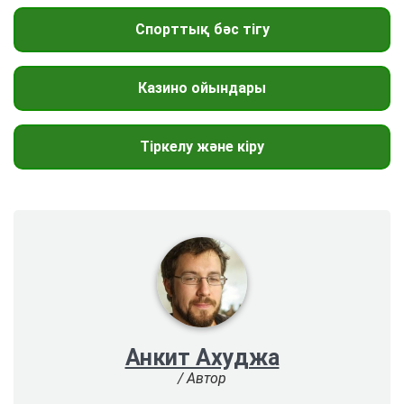
Спорттық бәс тігу
Казино ойындары
Тіркелу және кіру
Анкит Ахуджа
/ Автор