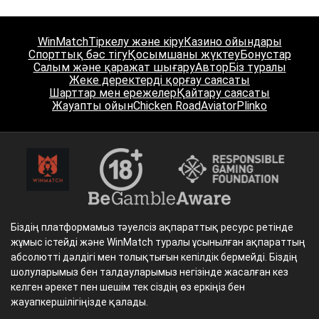
WinMatch
Тіркелу және кіру
Казино ойындары
Спорттық бәс тігу
Қосымшаны жүктеу
Бонустар
Салым және қаражат шығару
Автор
Біз туралы
Жеке деректерді қорғау саясаты
Шарттар мен ережелер
Қайтару саясаты
Жауапты ойын
Chicken Road
Aviator
Plinko
Біздің платформамыз тәуелсіз ақпараттық ресурс ретінде
жұмыс істейді және WinMatch туралы ұсынылған ақпараттың
абсолютті дәлдігі мен толықтығын кепілдік бермейді. Біздің
шолуларымыз бен талдауларымыз негізінде жасалған кез
келген әрекет пен шешім тек сіздің өз еркіңіз бен
жауапкершілігіңізде қалады.