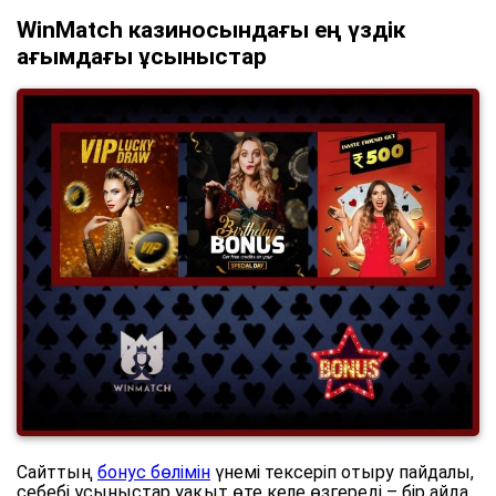
WinMatch казиносындағы ең үздік
ағымдағы ұсыныстар
Сайттың
бонус бөлімін
үнемі тексеріп отыру пайдалы,
себебі ұсыныстар уақыт өте келе өзгереді – бір айда