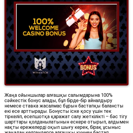
Жаңа ойыншылар алғашқы салымдарына 100%
сәйкестік бонус алады, бұл бірде-бір айналдыру
немесе ставка жасалмас бұрын бастапқы балансты
екі есе арттырады. Бонусты іске қосу үшін тек
тіркеліп, есепшотқа қаражат салу жеткілікті – бәс тігу
шарттары қолданылатынын ескере отырып, алдымен
нақты ережелерді оқып шығу керек, бірақ ұсыныс
жаңадан келгендерге алғашқы күннен бастап