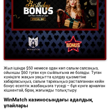
Жыл ішінде $50 немесе одан көп салым салсаңыз,
ойыншы $60 туған күн сыйлығына ие болады. Туған
күніңізге жақын уақытта қолдау қызметіне
хабарласыңыз, салым тарихыңыз расталғаннан кейін
бонус есептік жазбаңызға түседі – бұл күнге арналған
кішкентай, бірақ жағымды толықтыру.
WinMatch казиносындағы адалдық
ұпайлары